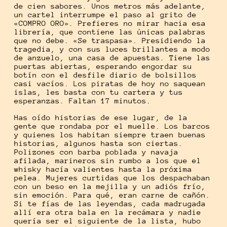
de cien sabores. Unos metros más adelante,
un cartel interrumpe el paso al grito de
«COMPRO ORO». Prefieres no mirar hacia esa
librería, que contiene las únicas palabras
que no debe. «Se traspasa». Presidiendo la
tragedia, y con sus luces brillantes a modo
de anzuelo, una casa de apuestas. Tiene las
puertas abiertas, esperando engordar su
botín con el desfile diario de bolsillos
casi vacíos. Los piratas de hoy no saquean
islas, les basta con tu cartera y tus
esperanzas. Faltan 17 minutos.
Has oído historias de ese lugar, de la
gente que rondaba por el muelle. Los barcos
y quienes los habitan siempre traen buenas
historias, algunos hasta son ciertas.
Polizones con barba poblada y navaja
afilada, marineros sin rumbo a los que el
whisky hacía valientes hasta la próxima
pelea. Mujeres curtidas que los despachaban
con un beso en la mejilla y un adiós frío,
sin emoción. Para qué, eran carne de cañón.
Si te fías de las leyendas, cada madrugada
allí era otra bala en la recámara y nadie
quería ser el siguiente de la lista, hubo