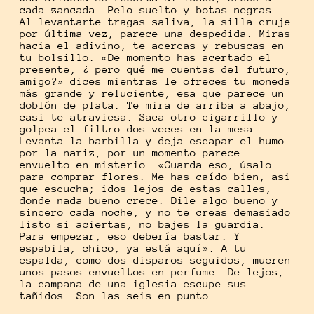
cada zancada. Pelo suelto y botas negras.
Al levantarte tragas saliva, la silla cruje
por última vez, parece una despedida. Miras
hacia el adivino, te acercas y rebuscas en
tu bolsillo. «De momento has acertado el
presente, ¿ pero qué me cuentas del futuro,
amigo?» dices mientras le ofreces tu moneda
más grande y reluciente, esa que parece un
doblón de plata. Te mira de arriba a abajo,
casi te atraviesa. Saca otro cigarrillo y
golpea el filtro dos veces en la mesa.
Levanta la barbilla y deja escapar el humo
por la nariz, por un momento parece
envuelto en misterio. «Guarda eso, úsalo
para comprar flores. Me has caído bien, asi
que escucha; idos lejos de estas calles,
donde nada bueno crece. Dile algo bueno y
sincero cada noche, y no te creas demasiado
listo si aciertas, no bajes la guardia.
Para empezar, eso debería bastar. Y
espabila, chico, ya está aquí». A tu
espalda, como dos disparos seguidos, mueren
unos pasos envueltos en perfume. De lejos,
la campana de una iglesia escupe sus
tañidos. Son las seis en punto.