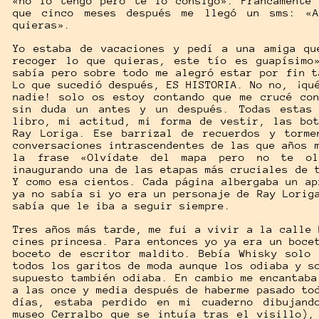
«no lo tengo pero te lo consigo». Francamente
que cinco meses después me llegó un sms: «A
quieras».
Yo estaba de vacaciones y pedí a una amiga qu
recoger lo que quieras, este tío es guapísimo
sabía pero sobre todo me alegró estar por fin t
Lo que sucedió después, ES HISTORIA. No no, ¡qu
nadie! solo os estoy contando que me crucé co
sin duda un antes y un después. Todas estas 
libro, mi actitud, mi forma de vestir, las bo
Ray Loriga. Ese barrizal de recuerdos y torme
conversaciones intrascendentes de las que años 
la frase «Olvídate del mapa pero no te ol
inaugurando una de las etapas más cruciales de 
Y como esa cientos. Cada página albergaba un ap
ya no sabía si yo era un personaje de Ray Lorig
sabía que le iba a seguir siempre.
Tres años más tarde, me fui a vivir a la calle 
cines princesa. Para entonces yo ya era un boce
boceto de escritor maldito. Bebía Whisky solo
todos los garitos de moda aunque los odiaba y s
supuesto también odiaba. En cambio me encantaba
a las once y media después de haberme pasado to
días, estaba perdido en mi cuaderno dibujand
museo Cerralbo que se intuía tras el visillo),