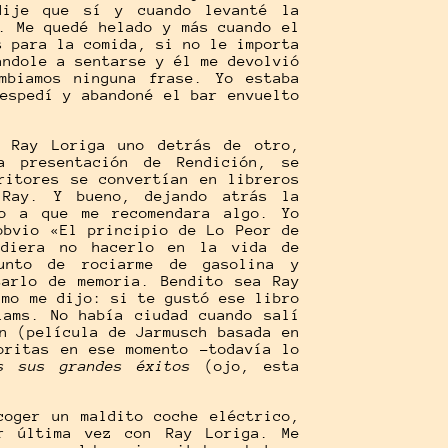
dije que sí y cuando levanté la
. Me quedé helado y más cuando el
s para la comida, si no le importa
ándole a sentarse y él me devolvió
mbiamos ninguna frase. Yo estaba
espedí y abandoné el bar envuelto
e Ray Loriga uno detrás de otro,
a presentación de Rendición, se
ritores se convertían en libreros
 Ray. Y bueno, dejando atrás la
to a que me recomendara algo. Yo
obvio «El principio de Lo Peor de
diera no hacerlo en la vida de
unto de rociarme de gasolina y
tarlo de memoria. Bendito sea Ray
lmo me dijo: si te gustó ese libro
iams. No había ciudad cuando salí
n (película de Jarmusch basada en
oritas en ese momento -todavía lo
s sus grandes éxitos
(ojo, esta
coger un maldito coche eléctrico,
r última vez con Ray Loriga. Me