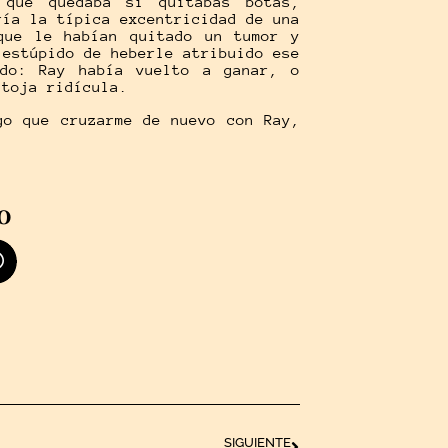
 que quedaba si quitabas botas,
ría la típica excentricidad de una
que le habían quitado un tumor y
 estúpido de heberle atribuido ese
ado: Ray había vuelto a ganar, o
ntoja ridícula.
go que cruzarme de nuevo con Ray,
o
SIGUIENTE