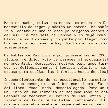
Hace no mucho, quizá dos meses, me crucé con Ra
mascarilla de rigor y además un parche. Me habí
ir al centro en uno de esos ya piojosos coches 
dar mil vueltas salí de Génova y lo dejé como
Lleno de maldiciones y culpable por llegar com
Una versión extraña de Ray. Me había cruzado d
adelantemos.
Oí hablar de Ray Loriga por primera vez en 2003
alguien me dijo: «tío te pareces al protagonis
no encontraba demasiados motivos para ausentarm
que yo deliberadamente intentaba colarle a mis
excusa para ocultar las infinitas horas de dibu
Independientemente de mi cuestionable parecido
tenía que conseguir ese libro como fuera. Fui 
del libro, fnac… nada, descatalogado. Para un 
un libro en una librería de segunda mano se ant
Después de recorrer el barrio de las letras y
librería de la calle La Palma, «arrebato». El
una voz que atravesaba el espacio-tiempo, me mi