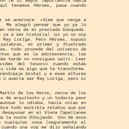
 no le di mayor importancia hasta
quí tenemos Héroes, pasa cuando
e se acercara: «dime que venga a
». Me alegró pensar que yo ya lo
an cerca de mi preciada búsqueda.
é va a ser historia! ¡si yo no soy
n Ray Loriga. Pero Héroes, supuso
palabras, mi primer y frustrado
tas… todo procede del universo de
ntos que es la adolescencia, las
más tarde no consigues salir… Leer
vides del tesoro» cuando estás
tu vida es algo que te transforma.
rendizaje brutal y a esas alturas
a o quería ser Ray Loriga, pero sí
Martín de los Heros, cerca de los
to de arquitecto y un todavía peor
 aunque lo odiaba, hacía colas en
obre todo escribía relatos que por
 desayunar en el Viena Capellanes
da la noche dibujando. Uno de esos
o cualquier cosa (seguramente el
 cuando una voz me dijo señalando