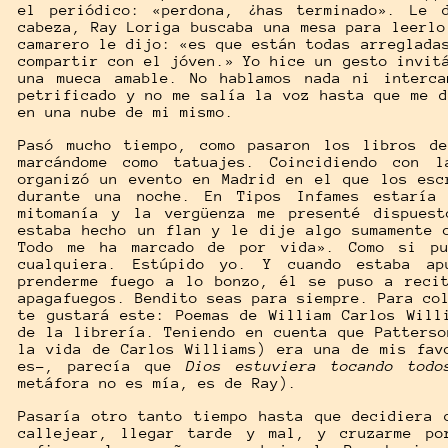
el periódico: «perdona, ¿has terminado». Le 
cabeza, Ray Loriga buscaba una mesa para leerlo
camarero le dijo: «es que están todas arreglada
compartir con el jóven.» Yo hice un gesto invit
una mueca amable. No hablamos nada ni interca
petrificado y no me salía la voz hasta que me d
en una nube de mi mismo.
Pasó mucho tiempo, como pasaron los libros d
marcándome como tatuajes. Coincidiendo con l
organizó un evento en Madrid en el que los esc
durante una noche. En Tipos Infames estaría
mitomanía y la vergüenza me presenté dispues
estaba hecho un flan y le dije algo sumamente 
Todo me ha marcado de por vida». Como si pu
cualquiera. Estúpido yo. Y cuando estaba ap
prenderme fuego a lo bonzo, él se puso a reci
apagafuegos. Bendito seas para siempre. Para co
te gustará este: Poemas de William Carlos Will
de la librería. Teniendo en cuenta que Patterso
la vida de Carlos Williams) era una de mis fav
es-, parecía que
Dios estuviera tocando todo
metáfora no es mía, es de Ray).
Pasaría otro tanto tiempo hasta que decidiera 
callejear, llegar tarde y mal, y cruzarme po