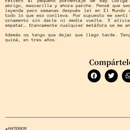
refiero al pequeño porcentaje de Ray Loriga
abrigo, mascarilla y ahora parche. Pensé que se
leyenda pero semanas después leí en El Mundo 
todo lo que eso conlleva. Por supuesto me sentí
ornamento sin darle ni media vuelta. Y alivi
empatar… francamente cualquier metáfora se me a
Además os tengo que dejar que llego tarde. Ten
quizá, en tres años.
Compártel
ANTERIOR