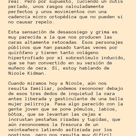
real. Pero por supuesto, luciendo un cutis
perlado, unos rasgos calculadamente
perfectos y unos movimientos con una
cadencia micro ortopédica que no pueden si
no causar repelo.
Esta sensación de desasosiego y grima es
muy parecida a la que nos producen las
caras altamente retocadas. Esos personajes
públicos que han pasado tantas veces por
quirófano y tienen tanto colágeno
hipertrofiado por el sobrestímulo inducido,
que se han convertido en su versión de
muñeco de cera. Sí, estoy hablando de
Nicole Kidman.
Cuando miramos hoy a Nicole, aún nos
resulta familiar, podemos reconocer debajo
de esos tres dedos de inquietud la cara
antes liberada y gesticulante de una bella
mujer pelirroja. Pasa algo parecido con la
gente joven que se pone pómulos, labios,
bótox, que se levantan las cejas e
incrustan pestañas rizadas y tupidas, que
aún reconocemos la frescura de un
veinteañero latiendo asfixiada por los
postizos, pero nos resulta muy difícil