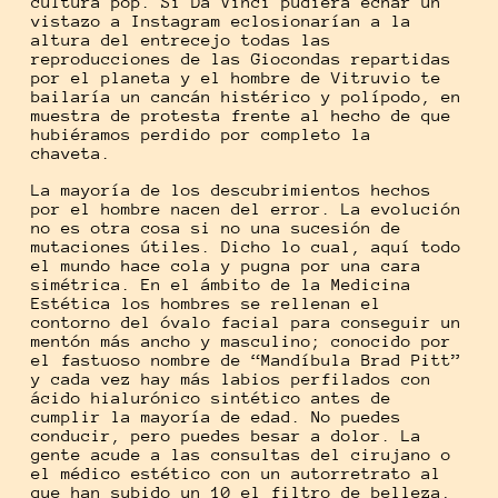
cultura pop. Si Da Vinci pudiera echar un
vistazo a Instagram eclosionarían a la
altura del entrecejo todas las
reproducciones de las Giocondas repartidas
por el planeta y el hombre de Vitruvio te
bailaría un cancán histérico y polípodo, en
muestra de protesta frente al hecho de que
hubiéramos perdido por completo la
chaveta.
La mayoría de los descubrimientos hechos
por el hombre nacen del error. La evolución
no es otra cosa si no una sucesión de
mutaciones útiles. Dicho lo cual, aquí todo
el mundo hace cola y pugna por una cara
simétrica. En el ámbito de la Medicina
Estética los hombres se rellenan el
contorno del óvalo facial para conseguir un
mentón más ancho y masculino; conocido por
el fastuoso nombre de “Mandíbula Brad Pitt”
y cada vez hay más labios perfilados con
ácido hialurónico sintético antes de
cumplir la mayoría de edad. No puedes
conducir, pero puedes besar a dolor. La
gente acude a las consultas del cirujano o
el médico estético con un autorretrato al
que han subido un 10 el filtro de belleza,