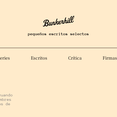
pequeños escritos selectos
eries
Escritos
Crítica
Firmas
cuando
mbres
os de