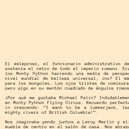
El exleproso, el funcionario administrativo d
sostenía el cetro de todo el imperio romano. Er
los Monty Python haciendo una media de perspe
nivel mundial de belleza universal, ¿no? El m
para los mongoles… Los ojos tristes de comisur
pero algo en su mentón cuadrado de ángulos romo
¿Por qué me gustaba Michael Palin? Indudableme
en Monty Python Flying Circus. Recuerdo perfect
in crescendo: “I want to be a lumberjack, le
mighty rivers of British Columbia!”.
Nos imaginaba yendo juntos a Leroy Merlin y el
mueble de centro en el salón de casa. Nos abraz