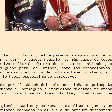
e la crucifixión, el emperador gangoso que mejo
a, a ver, no puedes negarlo, el más guapo de todo
ctiva cultural. Quiero decir, tú me entiendes, 
ás guapo para los latinos, para los escandinavos
as caídas y el cutis de culo de bebé irritado, sí
s lo hacía especialmente atractivo.
nte por el sketch del peluquero leñador psicópat
amente el hormigueo clitoridiano mientras relatab
aping from tree to tree! As they float down th
igiendo azuelas y barrenas para diseñar juntos u
aríamos desnudos en el suelo de parquet desgastad