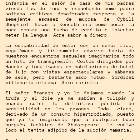
infancia en el salón de casa de mis padres
viendo Luz de luna y escuchando como padre
soltaba críticas desaforadas respecto a la
semejante escasez de mucosa de Cybill
Shephard. Besar a Kenneth era como posar la
boca contra una hucha de cerdito e intentar
meter la lengua. Acre sabor a dinero.
La culpabilidad de estar con un señor rico,
megalómano y físicamente adverso hacía de
nuestros encuentros sexuales imaginarios todo
un hito de transgresión. Coitos dirigidos por
Haneke y localizados en habitaciones de hotel
de lujo con vistas espectaculares y sábanas
de seda, pero bastante asco mutuo. Sordidez
millonaria extrema. Sexo rarísimo.
El señor Branagh y yo lo dejamos cuando la
trufa y el foie ya me sabían a tulipán y
cuando sufrí la definitiva pérdida de
sensibilidad en los pezones. Todo, claro,
derivado de un consumo hipertrofiado, puesto
que ya te imaginarás que a cualquier buen
burgués fanático de Shakespeare, le vuelve
loco el temita edípico de la succión mamaria.