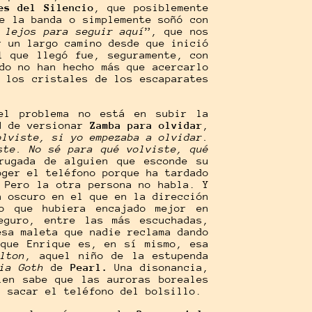
es del Silencio
, que posiblemente
e la banda o simplemente soñó con
 lejos para seguir aquí
”, que nos
r un largo camino desde que inició
l que llegó fue, seguramente, con
do no han hecho más que acercarlo
 los cristales de los escaparates
el problema no está en subir la
ad de versionar
Zamba para olvidar
,
olviste, si yo empezaba a olvidar.
ste. No sé para qué volviste, qué
rugada de alguien que esconde su
oger el teléfono porque ha tardado
 Pero la otra persona no habla. Y
n oscuro en el que en la dirección
o que hubiera encajado mejor en
eguro, entre las más escuchadas,
esa maleta que nadie reclama dando
 que Enrique es, en sí mismo, esa
Alton
, aquel niño de la estupenda
Mia Goth
de
Pearl.
Una disonancia,
ien sabe que las auroras boreales
n sacar el teléfono del bolsillo.