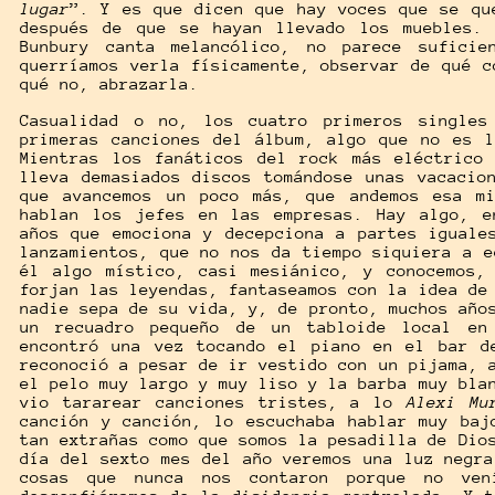
lugar
”. Y es que dicen que hay voces que se qu
después de que se hayan llevado los muebles.
Bunbury canta melancólico, no parece suficie
querríamos verla físicamente, observar de qué c
qué no, abrazarla.
Casualidad o no, los cuatro primeros singles
primeras canciones del álbum, algo que no es 
Mientras los fanáticos del rock más eléctrico
lleva demasiados discos tomándose unas vacacio
que avancemos un poco más, que andemos esa m
hablan los jefes en las empresas. Hay algo, e
años que emociona y decepciona a partes iguale
lanzamientos, que no nos da tiempo siquiera a e
él algo místico, casi mesiánico, y conocemos,
forjan las leyendas, fantaseamos con la idea de
nadie sepa de su vida, y, de pronto, muchos año
un recuadro pequeño de un tabloide local en
encontró una vez tocando el piano en el bar d
reconoció a pesar de ir vestido con un pijama,
el pelo muy largo y muy liso y la barba muy bla
vio tararear canciones tristes, a lo
Alexi Mu
canción y canción, lo escuchaba hablar muy baj
tan extrañas como que somos la pesadilla de Dio
día del sexto mes del año veremos una luz negra
cosas que nunca nos contaron porque no ve