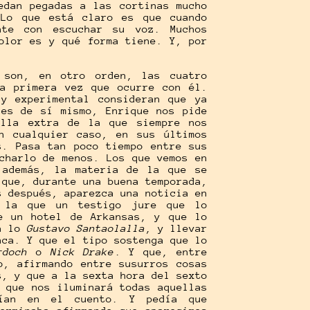
edan pegadas a las cortinas mucho
 Lo que está claro es que cuando
nte con escuchar su voz. Muchos
olor es y qué forma tiene. Y, por
 son, en otro orden, las cuatro
la primera vez que ocurre con él.
 y experimental consideran que ya
nes de sí mismo, Enrique nos pide
illa extra de la que siempre nos
n cualquier caso, en sus últimos
s. Pasa tan poco tiempo entre sus
charlo de menos. Los que vemos en
 además, la materia de la que se
 que, durante una buena temporada,
s después, aparezca una noticia en
 la que un testigo jure que lo
e un hotel de Arkansas, y que lo
 a lo
Gustavo Santaolalla
, y llevar
nca. Y que el tipo sostenga que lo
rdoch
o
Nick Drake
. Y que, entre
o, afirmando entre susurros cosas
s, y que a la sexta hora del sexto
 que nos iluminará todas aquellas
nían en el cuento. Y pedía que