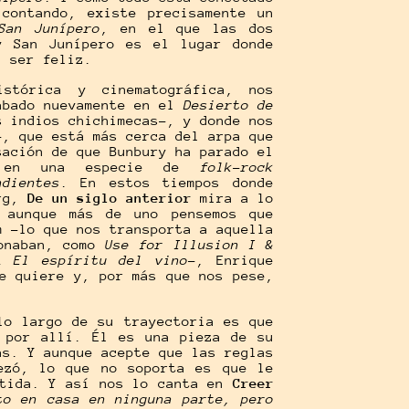
contando, existe precisamente un
San Junípero
, en el que las dos
y San Junípero es el lugar donde
 a ser feliz.
stórica y cinematográfica, nos
abado nuevamente en el
Desierto de
 indios chichimecas-, y donde nos
-, que está más cerca del arpa que
sación de que Bunbury ha parado el
to en una especie de
folk-rock
ndientes
. En estos tiempos donde
erg,
De un siglo anterior
mira a lo
 aunque más de uno pensemos que
m -lo que nos transporta a aquella
ionaban, como
Use for Illusion I &
…
El espíritu del vino-
, Enrique
e quiere y, por más que nos pese,
lo largo de su trayectoria es que
a por allí. Él es una pieza de su
ás. Y aunque acepte que las reglas
ezó, lo que no soporta es que le
rtida. Y así nos lo canta en
Creer
to en casa en ninguna parte, pero