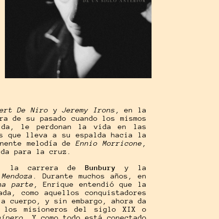
ert De Niro
y
Jeremy Irons
, en la
ra de su pasado cuando los mismos
ida, le perdonan la vida en las
s que lleva a su espalda hacia la
onente melodía de
Ennio Morricone
,
ada para la cruz.
 en la carrera de
Bunbury
y la
 Mendoza
. Durante muchos años, en
na parte
, Enrique entendió que la
ada, como aquellos conquistadores
 a cuerpo, y sin embargo, ahora da
 los misioneros del siglo XIX o
nípero
. Y como todo está conectado