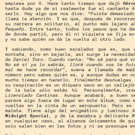
empieza por H. Hace tanto tiempo que dejó
Héro
hasta dude ya de si realmente fue el cantante d
serlo. Hay algo que nos dice: “
Fuiste demasiado
llama la atención. Y es que, después de recorre
su carrera en solitario, el punto más lejano a
Pequeño
. Entre tanto, todos los pasos que ha da
de donde partió, pero él ni siquiera se fija en
y no sabe quién se da la vuelta al otro lado.
Y sabiendo, como buen escalador que es, que 
montaña, sino en bajarla, así surge la necesid
de
Daniel Toro
. Cuando canta: “
No sé para qué v
No sé si ya lo sabrás, lloré cuando vos te fui
mal me hace recordar
”, suena a llamada de mad
número pero sabes quién es, y aunque dudas en c
mucho tiempo en hacerlo, finalmente descuelgas.
su respiración es un disparo seco en un callejó
de la bala sólo estás tú. Personalmente, cre
Licenciado Cantinas
. Aunque acabará, a buen s
parece algo fuera de lugar en este álbum, como 
vueltas en la cinta de un aeropuerto. Pero es
maleta. Tiene algo del enigmático y luminoso
Midnight Special
,
y de la macabra y delirante
en cualquier caso, al alcance únicamente de qu
solo salen bien en las fotos y ni se preocupa e