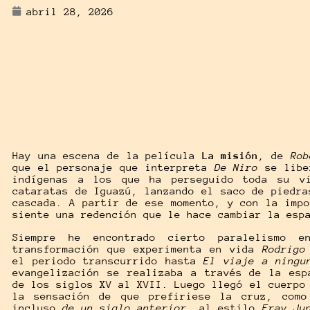
abril 28, 2026
Hay una escena de la película
La misión
, de
Rob
que el personaje que interpreta
De Niro
se libe
indígenas a los que ha perseguido toda su v
cataratas de Iguazú, lanzando el saco de piedra
cascada. A partir de ese momento, y con la imp
siente una redención que le hace cambiar la esp
Siempre he encontrado cierto paralelismo
transformación que experimenta en vida
Rodrigo
el periodo transcurrido hasta
El viaje a ningu
evangelización se realizaba a través de la esp
de los siglos XV al XVII. Luego llegó el cuerpo
la sensación de que prefiriese la cruz, como
incluso
de un siglo anterior,
al estilo
Fray Ju