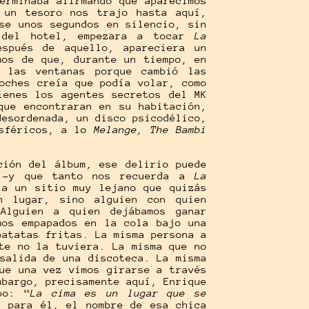
erminaba afirmando que aparecimos
 un tesoro nos trajo hasta aquí,
se unos segundos en silencio, sin
s del hotel, empezara a tocar
La
spués de aquello, apareciera un
mos de que, durante un tiempo, en
 las ventanas porque cambió las
oches creía que podía volar, como
ienes los agentes secretos del MK
que encontraran en su habitación,
desordenada, un disco psicodélico,
osféricos, a lo
Melange, The Bambi
ción del álbum, ese delirio puede
a -y que tanto nos recuerda a
La
 a un sitio muy lejano que quizás
n lugar, sino alguien con quien
Alguien a quien dejábamos ganar
mos empapados en la cola bajo una
patatas fritas. La misma persona a
te no la tuviera. La misma que no
salida de una discoteca. La misma
ue una vez vimos girarse a través
mbargo, precisamente aquí, Enrique
po: “
La cima es un lugar que se
, para él, el nombre de esa chica