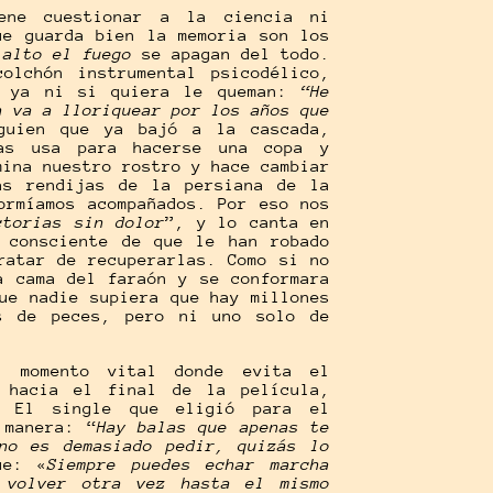
iene cuestionar a la ciencia ni
ue guarda bien la memoria son los
l
alto el fuego
se apagan del todo.
olchón instrumental psicodélico,
n ya ni si quiera le queman:
“He
n va a lloriquear por los años que
guien que ya bajó a la cascada,
as usa para hacerse una copa y
mina nuestro rostro y hace cambiar
as rendijas de la persiana de la
ormíamos acompañados. Por eso nos
ctorias sin dolor
”, y lo canta en
s consciente de que le han robado
ratar de recuperarlas. Como si no
a cama del faraón y se conformara
ue nadie supiera que hay millones
os de peces, pero ni uno solo de
n momento vital donde evita el
e hacia el final de la película,
. El single que eligió para el
 manera: “
Hay balas que apenas te
no es demasiado pedir, quizás lo
ue: «
Siempre puedes echar marcha
 volver otra vez hasta el mismo