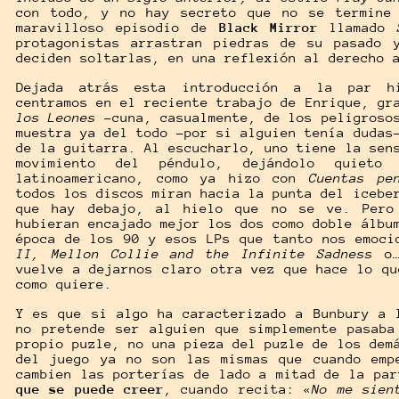
con todo, y no hay secreto que no se termine 
maravilloso episodio de
Black Mirror
llamado
protagonistas arrastran piedras de su pasado 
deciden soltarlas, en una reflexión al derecho
Dejada atrás esta introducción a la par hi
centramos en el reciente trabajo de Enrique, gr
los Leones
-cuna, casualmente, de los peligrosos
muestra ya del todo -por si alguien tenía dudas
de la guitarra. Al escucharlo, uno tiene la sen
movimiento del péndulo, dejándolo quie
latinoamericano, como ya hizo con
Cuentas pe
todos los discos miran hacia la punta del iceb
que hay debajo, al hielo que no se ve. Pero
hubieran encajado mejor los dos como doble álbu
época de los 90 y esos LPs que tanto nos emoc
II, Mellon Collie and the Infinite Sadness
o
vuelve a dejarnos claro otra vez que hace lo qu
como quiere.
Y es que si algo ha caracterizado a Bunbury a 
no pretende ser alguien que simplemente pasab
propio puzle, no una pieza del puzle de los dem
del juego ya no son las mismas que cuando emp
cambien las porterías de lado a mitad de la pa
que se puede creer
, cuando recita: «
No me sien