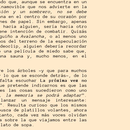
ndo que, aunque se encuentra en un
inamovible que nos advierte en la
sión y un sombrero, no se debe
ana en el centro de su corazón por
nes de papel. Sin embargo, apenas
e hacia alguien, sería hacia otro
ene intención de combatir. Quizás
 guiño a
Avalancha
, o al menos uno
nos del terreno de la especulación
deoclip, alguien debería recordar
o una película de miedo sabe que,
una sauna y, mucho menos, en el
re los árboles -y que para muchos
y lo que se esconde detrás-, de lo
 falta escuchar
La próxima vez no
ue pretende indicarnos es que las
ces las cosas sucedieron como uno
, la memoria se podrá adaptar
”.
anzar un mensaje interesante:
”. Resulta curioso que los mismos
busca de platillos volantes, ahora
tanto, cada vez más voces olvidan
a sobre la que viajamos entre las
plato de sopa.