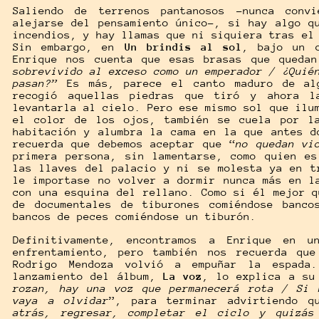
Saliendo de terrenos pantanosos -nunca conv
alejarse del pensamiento único-, si hay algo q
incendios, y hay llamas que ni siquiera tras e
Sin embargo, en
Un brindis al sol
, bajo un c
Enrique nos cuenta que esas brasas que queda
sobrevivido al exceso como un emperador / ¿Quié
pasan?”
Es más, parece el canto maduro de al
recogió aquellas piedras que tiró y ahora l
levantarla al cielo. Pero ese mismo sol que ilu
el color de los ojos, también se cuela por l
habitación y alumbra la cama en la que antes d
recuerda que debemos aceptar que “
no quedan vi
primera persona, sin lamentarse, como quien e
las llaves del palacio y ni se molesta ya en t
le importase no volver a dormir nunca más en l
con una esquina del rellano. Como si él mejor q
de documentales de tiburones comiéndose banc
bancos de peces comiéndose un tiburón.
Definitivamente, encontramos a Enrique en u
enfrentamiento, pero también nos recuerda qu
Rodrigo Mendoza volvió a empuñar la espada
lanzamiento del álbum,
La voz
, lo explica a su
rozan, hay una voz que permanecerá rota / Si 
vaya a olvidar
”, para terminar advirtiendo q
atrás, regresar, completar el ciclo y quizás