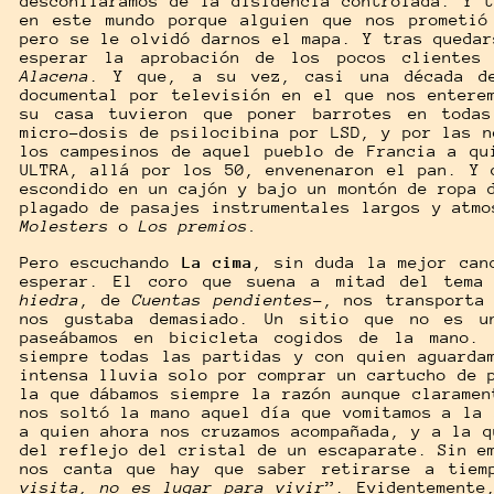
desconfiáramos de la disidencia controlada. Y t
en este mundo porque alguien que nos prometió
pero se le olvidó darnos el mapa. Y tras quedar
esperar la aprobación de los pocos cliente
Alacena
. Y que, a su vez, casi una década de
documental por televisión en el que nos entere
su casa tuvieron que poner barrotes en todas
micro-dosis de psilocibina por LSD, y por las n
los campesinos de aquel pueblo de Francia a qu
ULTRA, allá por los 50, envenenaron el pan. Y 
escondido en un cajón y bajo un montón de ropa 
plagado de pasajes instrumentales largos y atm
Molesters
o
Los premios.
Pero escuchando
La cima
, sin duda la mejor can
esperar. El coro que suena a mitad del tem
hiedra
, de
Cuentas pendientes-
, nos transporta
nos gustaba demasiado. Un sitio que no es u
paseábamos en bicicleta cogidos de la mano. 
siempre todas las partidas y con quien aguarda
intensa lluvia solo por comprar un cartucho de 
la que dábamos siempre la razón aunque claramen
nos soltó la mano aquel día que vomitamos a la 
a quien ahora nos cruzamos acompañada, y a la q
del reflejo del cristal de un escaparate. Sin e
nos canta que hay que saber retirarse a tiem
visita, no es lugar para vivir
”. Evidentemente