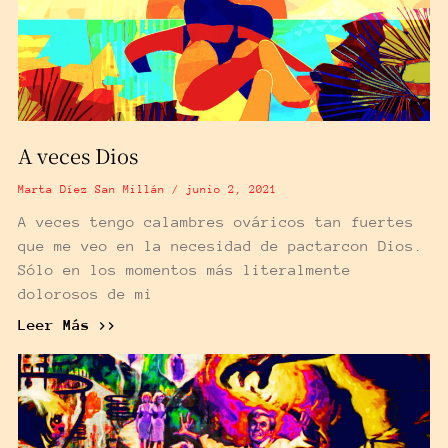
A veces Dios
Marta Díez San Millán
junio 2, 2021
A veces tengo calambres ováricos tan fuertes
que me veo en la necesidad de pactarcon Dios.
Sólo en los momentos más literalmente
dolorosos de mi
Leer Más >>